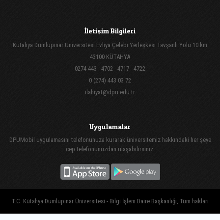
İletişim Bilgileri
Kütahya Dumlupınar Üniversitesi Evliya Çelebi Yerleşkesi Tavşanlı Yolu 10.km
43100 KÜTAHYA
0274 443 - 4702 - 4717 - 4722
0 (274) 443 03 72
ilahiyat@dpu.edu.tr
Uygulamalar
DPUMobil uygulamasını telefonunuza kurarak üniversitemiz hakkındaki her şeye
cep telefonunuzdan ulaşabilirsiniz.
T.C. Kütahya Dumlupınar Üniversitesi - Bilgi İşlem Daire Başkanlığı, Tüm hakları