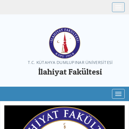
Toggle
T.C. KÜTAHYA DUMLUPINAR ÜNİVERSİTESİ
İlahiyat Fakültesi
Toggl
Previous
Next