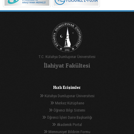
T.C. Kütahya Dumlupınar Üniversitesi
İlahiyat Fakültesi
Hızlı Erişimler
Kütahya Dumlupınar Üniversitesi
Merkez Kütüphane
Öğrenci Bilgi Sistemi
Öğrenci İşleri Daire Başkanlığı
Akademik Portal
Memnuniyet Bildirim Formu