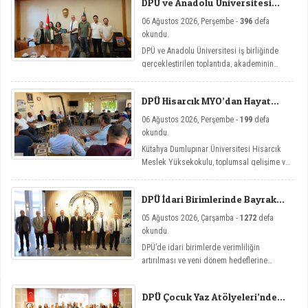
DPÜ ve Anadolu Üniversitesi
Arasında Mikro Yeterlilik
06 Ağustos 2026, Perşembe -
396
defa
Toplantısı
okundu.
DPÜ ve Anadolu Üniversitesi iş birliğinde
gerçekleştirilen toplantıda, akademinin
yenilikçi eğitim modellerine yönelik mikro
yeterlilik çalışmaları ele alındı.
DPÜ Hisarcık MYO’dan Hayat
Üniversitesi Etkinlikleri
06 Ağustos 2026, Perşembe -
199
defa
okundu.
Kütahya Dumlupınar Üniversitesi Hisarcık
Meslek Yüksekokulu, toplumsal gelişime ve
bireysel farkındalığa katkı sağlamayı
amaçlayan Hayat Üniversitesi: Eğitici
DPÜ İdari Birimlerinde Bayrak
Sohbetler etkinlik serisi kapsamında dört
Değişimi
önemli söyleşiye imza attı.
05 Ağustos 2026, Çarşamba -
1272
defa
okundu.
DPÜ’de idari birimlerde verimliliğin
artırılması ve yeni dönem hedeflerine
ulaşılması amacıyla görev değişim törenleri
düzenlendi.
DPÜ Çocuk Yaz Atölyeleri’nde
Dersler Başladı