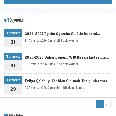
Duyurular
Temmuz
2026-2027 Eğitim Öğretim Yılı Güz Dönemi
Kurumlar Arası Yatay Geçiş İlanı
31
31 Temmuz 2026, Cuma -
296
defa okundu.
Temmuz
2025-2026 Bahar Dönemi %10 Başarı Listesi İlanı
31
31 Temmuz 2026, Cuma -
150
defa okundu.
Temmuz
Evliya Çelebi‘yi Yeniden Okumak: Disiplinlerarası
ve Çok Boyutlu Yaklaşımlar Sempozyumu
29
29 Temmuz 2026, Çarşamba -
180
defa okundu.
Duyurusu
(current)
«
1
»
Etkinlikler