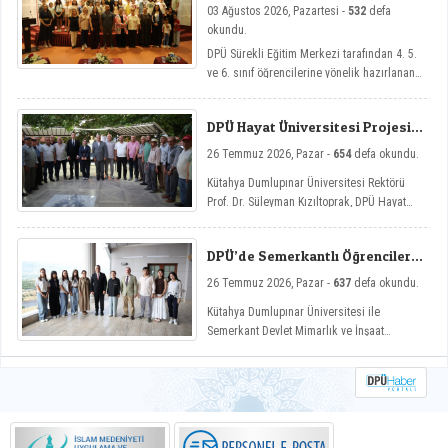
03 Ağustos 2026, Pazartesi -
532
defa
okundu.
DPÜ Sürekli Eğitim Merkezi tarafından 4. 5.
ve 6. sınıf öğrencilerine yönelik hazırlanan
ve çocukların yaz tatillerini hem eğlenceli
hem de nitelikli gelişim atölyeleriyle
DPÜ Hayat Üniversitesi Projesi
değerlendirmelerini amaçlayan DPÜ Çocuk
Hisarcık’ta
Yaz Atölyeleri programı, düzenlenen açılış
26 Temmuz 2026, Pazar -
654
defa okundu.
töreniyle eğitimlerine başladı.
Kütahya Dumlupınar Üniversitesi Rektörü
Prof. Dr. Süleyman Kızıltoprak, DPÜ Hayat
Üniversitesi projesi kapsamında Hisarcık’ın
Hasanlar köyünde düzenlenen etkinliğe
DPÜ’de Semerkantlı Öğrencilere
katılarak vatandaşlarla buluştu.
Yaz Okulu
26 Temmuz 2026, Pazar -
637
defa okundu.
Kütahya Dumlupınar Üniversitesi ile
Semerkant Devlet Mimarlık ve İnşaat
Mühendisliği Üniversitesi arasında hayata
geçirilen iş birliği kapsamında misafir
öğrenciler yaz okulunda ağırlanıyor.