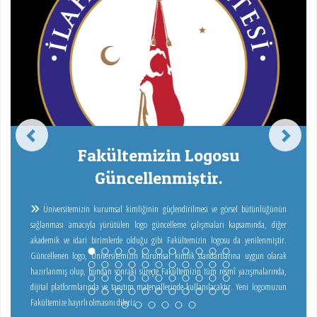
Fakültemizin Logosu
Güncellenmiştir.
Üniversitemizin kurumsal kimliğinin güçlendirilmesi ve görsel bütünlüğünün
sağlanması amacıyla yürütülen logo güncelleme çalışmaları kapsamında, diğer
akademik ve idari birimlerde olduğu gibi Fakültemizin logosu da yenilenmiştir.
Güncellenen logo, Üniversitemizin kurumsal kimlik standartlarına uygun olarak
hazırlanmış olup, bundan sonraki süreçte Fakültemizin tüm resmî yazışmalarında,
dijital platformlarında ve tanıtım materyallerinde kullanılacaktır. Yeni logomuzun
Fakültemize hayırlı olmasını dileriz.