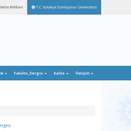
lefon Rehberi
T.C. Kütahya Dumlupınar Üniversitesi
ek
Fakülte_Dergisi
Kalite
İletişim
ergesi