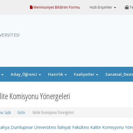
Memnuniyet Bildirim Formu
Hızlı Erişimler
Te
VERSİTESİ
i
Aday_Öğrenci
Hazırlık
Faaliyetler
Sanatsal_Dest
lite Komisyonu Yönergeleri
na Sayfa
Kalite
Kalite Komisyonu Yönergeleri
ahya Dumlupınar Üniversitesi İlahiyat Fakültesi Kalite Komisyonu Yön