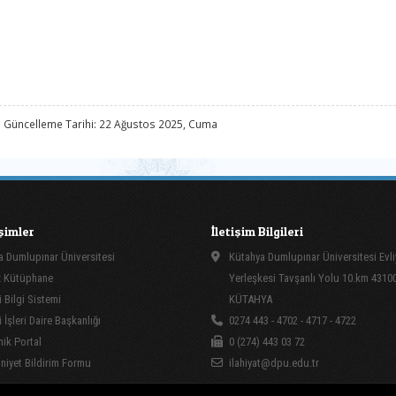
 Güncelleme Tarihi: 22 Ağustos 2025, Cuma
işimler
İletişim Bilgileri
 Dumlupınar Üniversitesi
Kütahya Dumlupınar Üniversitesi Evli
 Kütüphane
Yerleşkesi Tavşanlı Yolu 10.km 4310
 Bilgi Sistemi
KÜTAHYA
İşleri Daire Başkanlığı
0274 443 - 4702 - 4717 - 4722
ik Portal
0 (274) 443 03 72
yet Bildirim Formu
ilahiyat@dpu.edu.tr