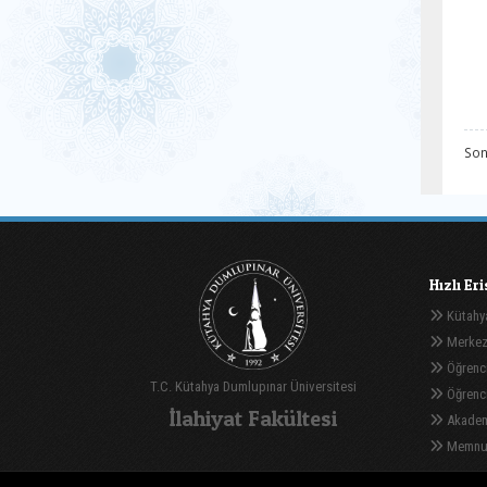
Son
Hızlı Er
Kütahya
Merkez
Öğrenci
T.C. Kütahya Dumlupınar Üniversitesi
Öğrenci 
İlahiyat Fakültesi
Akadem
Memnuni