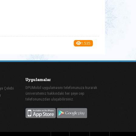
1.535
Uygulamalar
DPUMobil uygulamasını telefonunuza kurarak
ya Çelebi
üniversitemiz hakkındaki her şeye cep
0
telefonunuzdan ulaşabilirsiniz.