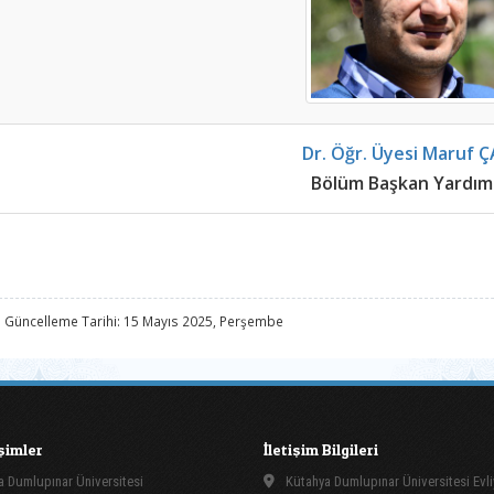
Dr. Öğr. Üyesi Maruf Ç
Bölüm Başkan Yardımc
 Güncelleme Tarihi: 15 Mayıs 2025, Perşembe
işimler
İletişim Bilgileri
 Dumlupınar Üniversitesi
Kütahya Dumlupınar Üniversitesi Evli