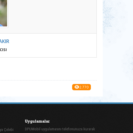
AKIR
ısı
2.770
Uygulamalar
DPUMobil uygulamasını telefonunuza kurarak
ya Çelebi