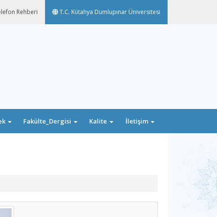
lefon Rehberi
T.C. Kütahya Dumlupınar Üniversitesi
ek
Fakülte_Dergisi
Kalite
İletişim