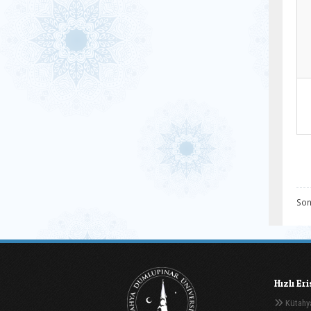
Son
Hızlı Er
Kütahya