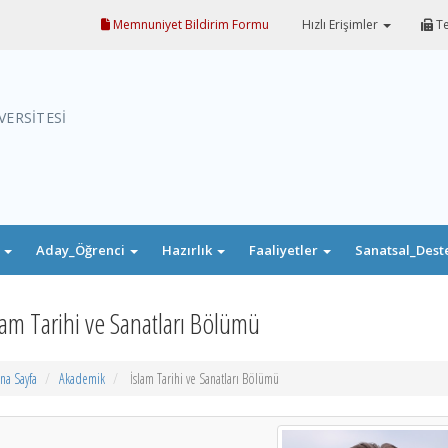
Memnuniyet Bildirim Formu
Hızlı Erişimler
Te
VERSİTESİ
i
Aday_Öğrenci
Hazırlık
Faaliyetler
Sanatsal_Dest
lam Tarihi ve Sanatları Bölümü
na Sayfa
Akademik
İslam Tarihi ve Sanatları Bölümü