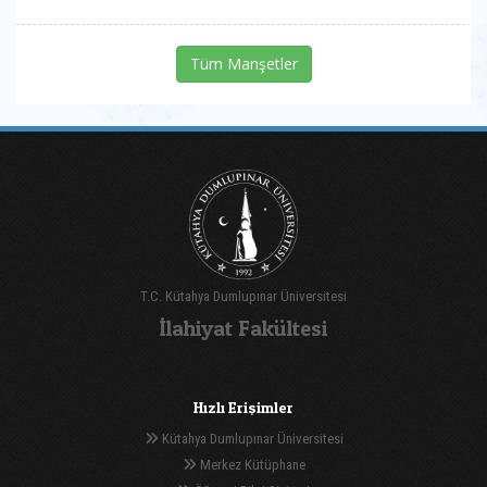
Tüm Manşetler
T.C. Kütahya Dumlupınar Üniversitesi
İlahiyat Fakültesi
Hızlı Erişimler
Kütahya Dumlupınar Üniversitesi
Merkez Kütüphane