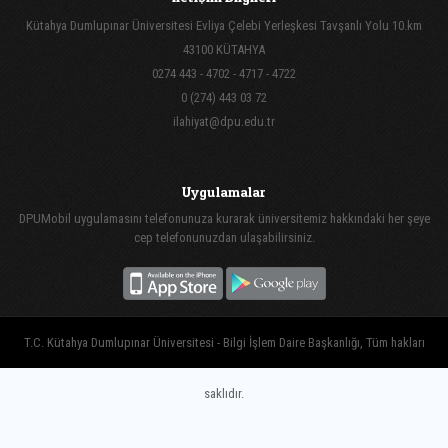
Kütahya Dumlupınar Üniversitesi Evliya Çelebi Yerleşkesi Tavşanlı Yolu 10.km
43100 KÜTAHYA
0274 443 - 4702 - 4717 - 4722
0 (274) 443 03 72
ilahiyat@dpu.edu.tr
Uygulamalar
DPUMobil uygulamasını telefonunuza kurarak üniversitemiz hakkındaki her şeye
cep telefonunuzdan ulaşabilirsiniz.
T.C. Kütahya Dumlupınar Üniversitesi - Bilgi İşlem Daire Başkanlığı, Tüm hakları
saklıdır.