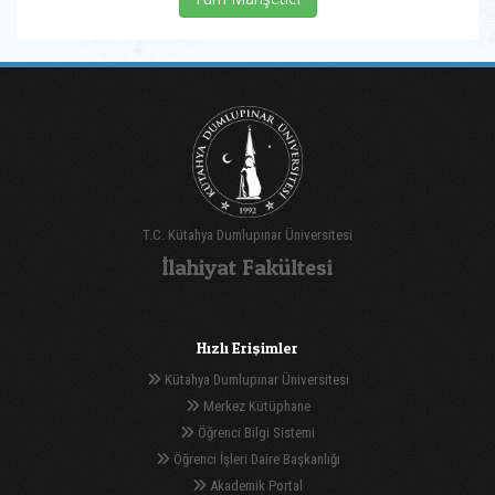
T.C. Kütahya Dumlupınar Üniversitesi
İlahiyat Fakültesi
Hızlı Erişimler
Kütahya Dumlupınar Üniversitesi
Merkez Kütüphane
Öğrenci Bilgi Sistemi
Öğrenci İşleri Daire Başkanlığı
Akademik Portal