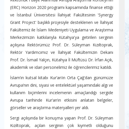
(ERC) Horizon 2020 programı kapsamında finanse ettiği
ve İstanbul Üniversitesi İlahiyat Fakültesinin 'Synergy
Grant Project' başlıklı projesiyle desteklenen ve İlahiyat
Fakültemiz ile İslam Medeniyeti Uygulama ve Araştırma
Merkezimizin katkılarıyla Kütahya'ya getirilen serginin
açılışına Rektörümüz Prof. Dr. Süleyman Kızıltoprak,
Rektör Yardımcımız ve İlahiyat Fakültemizin Dekanı
Prof. Dr. İsmail Yalçın, Kütahya İl Müftüsü Dr. İrfan Açık,
akademik ve idari personelimiz ile öğrencilerimiz katıldı.
İslam’ın kutsal kitabı Kur’an’ın Orta Çağ’dan günümüze
Avrupa’nın dini, siyasi ve entelektüel yaşamındaki algı ve
kullanım biçimlerini incelemenin amaçlandığı sergide
Avrupa tarihinde Kur’an’ın etkisini anlatan belgeler,
görseller ve araştırma materyalleri yer aldı.
Sergi açılışında bir konuşma yapan Prof. Dr. Süleyman
Kızıltoprak, açılan serginin çok kıymetli olduğunu