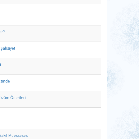
or?
 Şahsiyet
i
İzinde
özüm Önerileri
 Vakıf Müessesesi