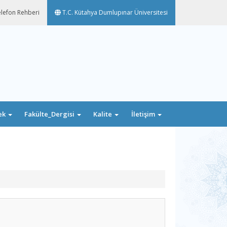
lefon Rehberi
T.C. Kütahya Dumlupınar Üniversitesi
ek
Fakülte_Dergisi
Kalite
İletişim