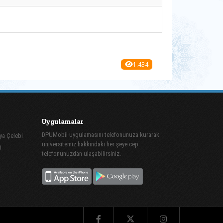
1.434
Uygulamalar
DPUMobil uygulamasını telefonunuza kurarak
ya Çelebi
üniversitemiz hakkındaki her şeye cep
0
telefonunuzdan ulaşabilirsiniz.