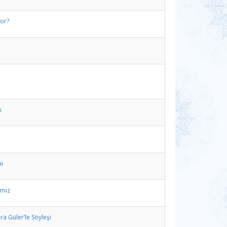
yor?
k
i
imiz
a Güler‘le Söyleşi