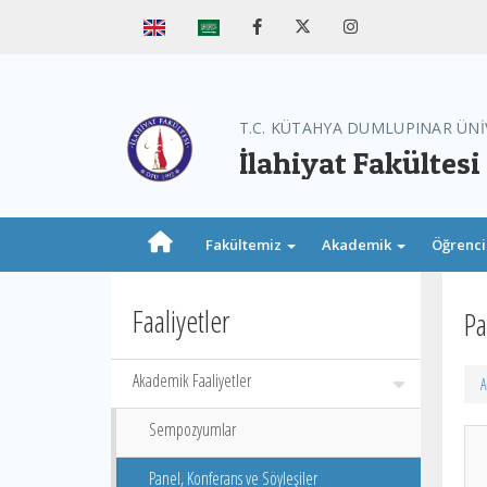
T.C. KÜTAHYA DUMLUPINAR ÜNİ
İlahiyat Fakültesi
Fakültemiz
Akademik
Öğrenc
Faaliyetler
Pa
Akademik Faaliyetler
A
Sempozyumlar
Panel, Konferans ve Söyleşiler