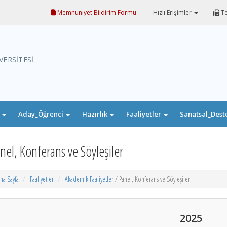
Memnuniyet Bildirim Formu
Hızlı Erişimler
Te
VERSİTESİ
i
Aday_Öğrenci
Hazırlık
Faaliyetler
Sanatsal_Dest
nel, Konferans ve Söyleşiler
na Sayfa
Faaliyetler
Akademik Faaliyetler
/ Panel, Konferans ve Söyleşiler
2025