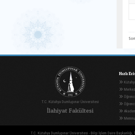
Son
Hızlı Er
Kütahya
Merkez
Öğrenci
T.C. Kütahya Dumlupınar Üniversitesi
Öğrenci 
İlahiyat Fakültesi
Akadem
Memnuni
T.C. Kütahya Dumlupınar Üniversitesi - Bilgi İşlem Daire Başkanlığı, T