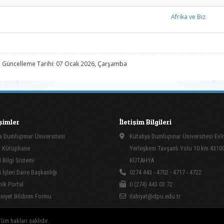
Afrika ve Biz
 Güncelleme Tarihi: 07 Ocak 2026, Çarşamba
işimler
İletişim Bilgileri
 Dumlupınar Üniversitesi
Kütahya Dumlupınar Üniversitesi Evli
 Kütüphane
Yerleşkesi Tavşanlı Yolu 10.km 4310
 Bilgi Sistemi
KÜTAHYA
İşleri Daire Başkanlığı
0274 443 - 4702 - 4717 - 4722
ik Portal
0 (274) 443 03 72
yet Bildirim Formu
ilahiyat@dpu.edu.tr
üm hakları saklıdır.