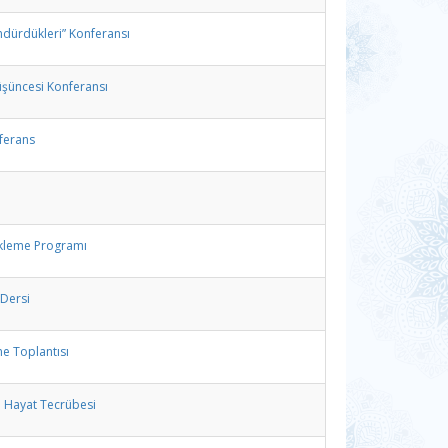
ndürdükleri” Konferansı
Düşüncesi Konferansı
nferans
ekleme Programı
 Dersi
e Toplantısı
i Hayat Tecrübesi