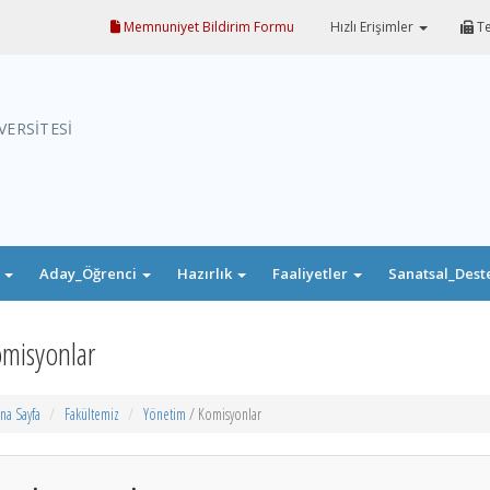
Memnuniyet Bildirim Formu
Hızlı Erişimler
Te
VERSİTESİ
i
Aday_Öğrenci
Hazırlık
Faaliyetler
Sanatsal_Dest
misyonlar
na Sayfa
Fakültemiz
Yönetim
/ Komisyonlar