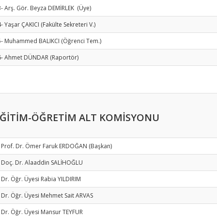
- Arş. Gör. Beyza DEMİRLEK (Üye)
- Yaşar ÇAKICI (Fakülte Sekreteri V.)
5- Muhammed BALIKCI (Öğrenci Tem.)
6- Ahmet DÜNDAR (Raportör)
EĞİTİM-ÖĞRETİM ALT KOMİSYONU
- Prof. Dr. Ömer Faruk ERDOĞAN (Başkan)
- Doç. Dr. Alaaddin SALİHOĞLU
 Dr. Öğr. Üyesi Rabia YILDIRIM
 Dr. Öğr. Üyesi Mehmet Sait ARVAS
 Dr. Öğr. Üyesi Mansur TEYFUR