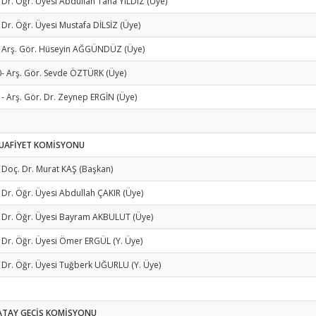
 Dr. Öğr. Üyesi Abdullah Taha YILDIZ (Üye)
 Dr. Öğr. Üyesi Mustafa DİLSİZ (Üye)
- Arş. Gör. Hüseyin AĞGÜNDÜZ (Üye)
- Arş. Gör. Sevde ÖZTÜRK (Üye)
- Arş. Gör. Dr. Zeynep ERGİN (Üye)
UAFİYET KOMİSYONU
 Doç. Dr. Murat KAŞ (Başkan)
 Dr. Öğr. Üyesi Abdullah ÇAKIR (Üye)
- Dr. Öğr. Üyesi Bayram AKBULUT (Üye)
 Dr. Öğr. Üyesi Ömer ERGÜL (Y. Üye)
 Dr. Öğr. Üyesi Tuğberk UĞURLU (Y. Üye)
ATAY GEÇİŞ KOMİSYONU