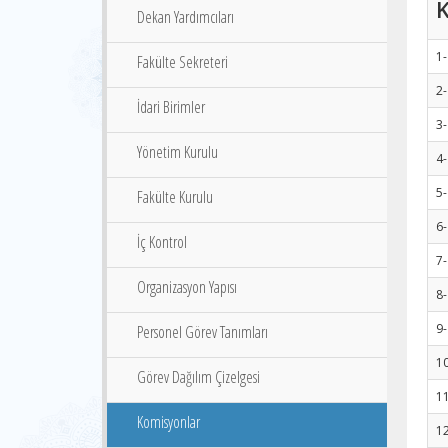
Dekan Yardımcıları
1-
Fakülte Sekreteri
2
İdari Birimler
3-
Yönetim Kurulu
4
5-
Fakülte Kurulu
6-
İç Kontrol
7-
Organizasyon Yapısı
8-
9-
Personel Görev Tanımları
10
Görev Dağılım Çizelgesi
11
Komisyonlar
12