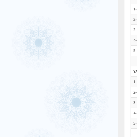
1-
2
3-
4-
5-
Y
1-
2-
3-
4-
5-