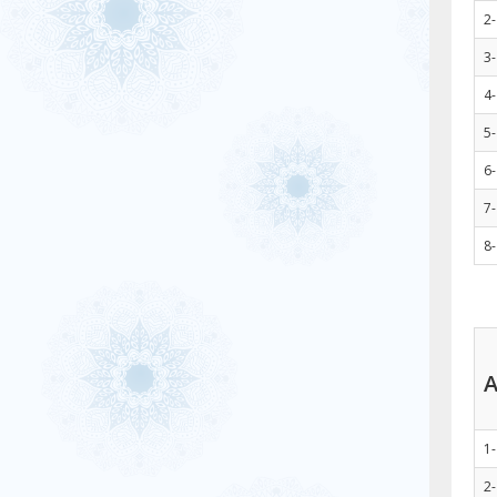
2-
3-
4-
5-
6-
7-
8-
A
1-
2-