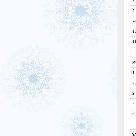
7-
8-
9
10
11
M
1-
2-
3
4-
5-
Y