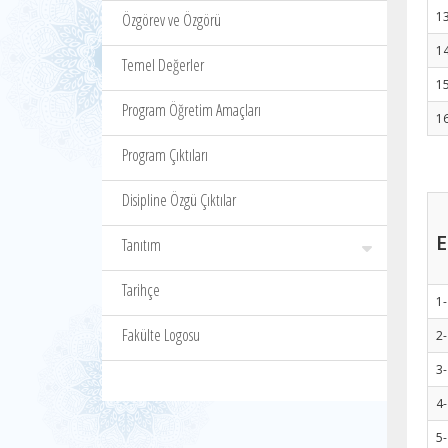
13
Özgörev ve Özgörü
14
Temel Değerler
1
Program Öğretim Amaçları
1
Program Çıktıları
Disipline Özgü Çıktılar
Tanıtım
Tarihçe
1
Fakülte Logosu
2
3-
4-
5-