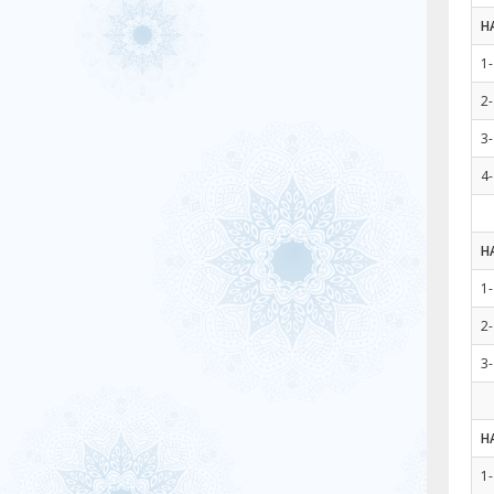
H
1-
2-
3-
4-
H
1-
2-
3-
H
1-