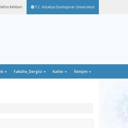
lefon Rehberi
T.C. Kütahya Dumlupınar Üniversitesi
ek
Fakülte_Dergisi
Kalite
İletişim