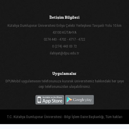
İletişim Bilgileri
Kütahya Dumlupınar Üniversitesi Evliya Çelebi Yerleşkesi Tavşanlı Yolu 10.km
43100 KÜTAHYA
0274 443 - 4702 - 4717 - 4722
0 (274) 443 03 72
ilahiyat@dpu.edu.tr
Uygulamalar
DPUMobil uygulamasını telefonunuza kurarak üniversitemiz hakkındaki her şeye
cep telefonunuzdan ulaşabilirsiniz.
T.C. Kütahya Dumlupınar Üniversitesi - Bilgi İşlem Daire Başkanlığı, Tüm hakları