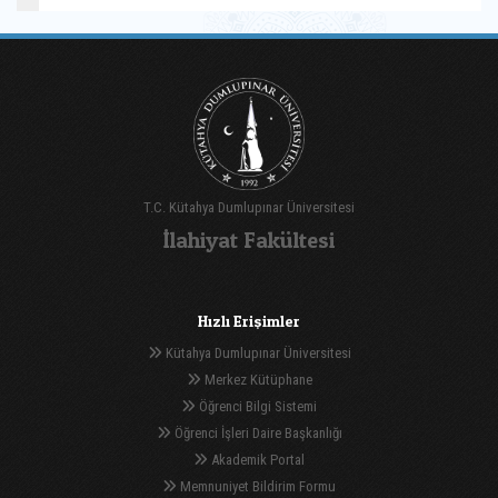
T.C. Kütahya Dumlupınar Üniversitesi
İlahiyat Fakültesi
Hızlı Erişimler
Kütahya Dumlupınar Üniversitesi
Merkez Kütüphane
Öğrenci Bilgi Sistemi
Öğrenci İşleri Daire Başkanlığı
Akademik Portal
Memnuniyet Bildirim Formu