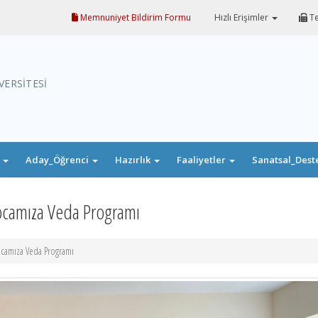
Memnuniyet Bildirim Formu
Hızlı Erişimler
Te
VERSİTESİ
i
Aday_Öğrenci
Hazırlık
Faaliyetler
Sanatsal_Dest
Hocamıza Veda Programı
ocamıza Veda Programı