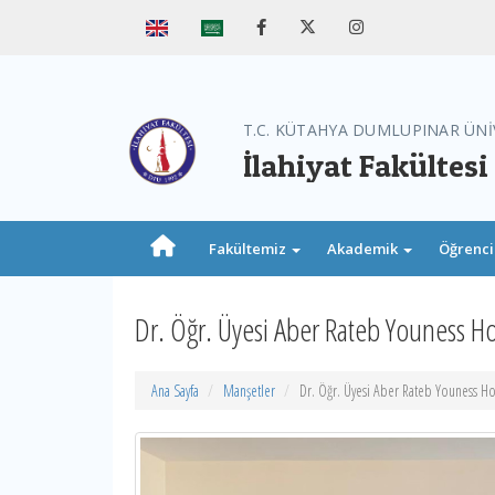
T.C. KÜTAHYA DUMLUPINAR ÜNİ
İlahiyat Fakültesi
Fakültemiz
Akademik
Öğrenc
Dr. Öğr. Üyesi Aber Rateb Youness 
Ana Sayfa
Manşetler
Dr. Öğr. Üyesi Aber Rateb Youness H