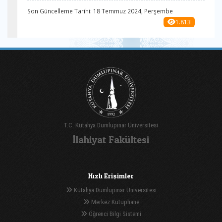
Son Güncelleme Tarihi: 18 Temmuz 2024, Perşembe
1.813
T.C. Kütahya Dumlupınar Üniversitesi
İlahiyat Fakültesi
Hızlı Erişimler
Kütahya Dumlupınar Üniversitesi
Merkez Kütüphane
Öğrenci Bilgi Sistemi