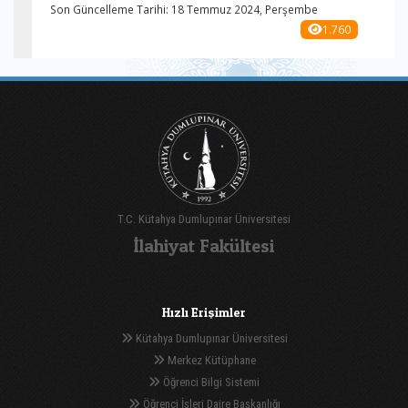
Son Güncelleme Tarihi: 18 Temmuz 2024, Perşembe
1.760
T.C. Kütahya Dumlupınar Üniversitesi
İlahiyat Fakültesi
Hızlı Erişimler
Kütahya Dumlupınar Üniversitesi
Merkez Kütüphane
Öğrenci Bilgi Sistemi
Öğrenci İşleri Daire Başkanlığı