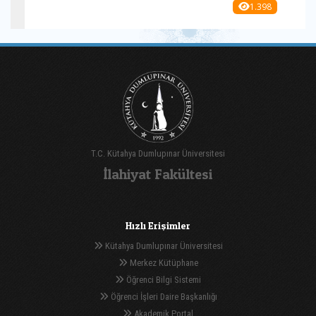
1.398
T.C. Kütahya Dumlupınar Üniversitesi
İlahiyat Fakültesi
Hızlı Erişimler
Kütahya Dumlupınar Üniversitesi
Merkez Kütüphane
Öğrenci Bilgi Sistemi
Öğrenci İşleri Daire Başkanlığı
Akademik Portal