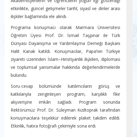
Akademisyenlerin ve öğrencilerin yoğun ilgi gösterdiği
etkinlikte, güncel gelişmeler tarihî, siyasî ve dinler arası
ilişkiler bağlamında ele alındı.
Programa konuşmacı olarak Marmara Üniversitesi
Öğretim Üyesi Prof. Dr. İsmail Taşpınar ile Türk
Dünyası Dayanışma ve Yardımlaşma Derneği Başkanı
Halit Kanak katıldı. Konuşmacılar, Papa’nın Türkiye
ziyareti üzerinden İslam–Hıristiyanlık ilişkileri, diplomasi
ve toplumsal yansımalar hakkında değerlendirmelerde
bulundu.
Soru-cevap bölümünde katılımcıların görüş ve
katkılarıyla zenginleşen program, karşılıklı fikir
alışverişine imkân sağladı. Program sonunda
Rektörümüz Prof. Dr. Süleyman Kızıltoprak tarafından
konuşmacılara teşekkür edilerek plaket takdim edildi.
Etkinlik, hatıra fotoğrafı çekimiyle sona erdi.