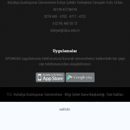
Kütahya Dumlupınar Üniversitesi Evliya Çelebi Yerleşkesi Tavşanlı Yolu 10.km
43100 KÜTAHYA
0274 443 - 4702 - 4717 - 4722
0 (274) 443 03 72
ilahiyat@dpu.edu.tr
Uygulamalar
DPUMobil uygulamasını telefonunuza kurarak üniversitemiz hakkındaki her şeye
cep telefonunuzdan ulaşabilirsiniz.
T.C. Kütahya Dumlupınar Üniversitesi - Bilgi İşlem Daire Başkanlığı, Tüm hakları
saklıdır.