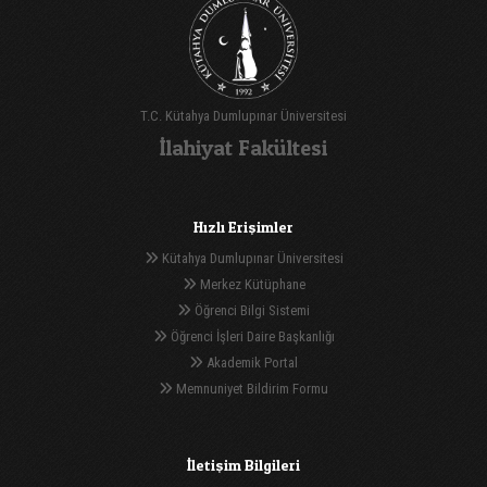
T.C. Kütahya Dumlupınar Üniversitesi
İlahiyat Fakültesi
Hızlı Erişimler
Kütahya Dumlupınar Üniversitesi
Merkez Kütüphane
Öğrenci Bilgi Sistemi
Öğrenci İşleri Daire Başkanlığı
Akademik Portal
Memnuniyet Bildirim Formu
İletişim Bilgileri