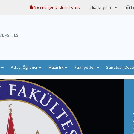
Memnuniyet Bildirim Formu
Hızlı Erişimler
Te
VERSİTESİ
i
Aday_Öğrenci
Hazırlık
Faaliyetler
Sanatsal_Dest
b
k