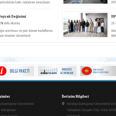
 farkındalığa katkı sağlamayı amaçlayan
DPÜ
betler etkinlik serisi kapsamında üç önemli
köy
Bayrak Değişimi
DP
78
defa okundu.
26 
iğin artırılması ve yeni dönem hedeflerine
Küt
şim törenleri düzenlendi.
Müh
kap
işimler
İletişim Bilgileri
 Dumlupınar Üniversitesi
Kütahya Dumlupınar Üniversitesi Evli
 Kütüphane
Yerleşkesi Tavşanlı Yolu 10.km 4310