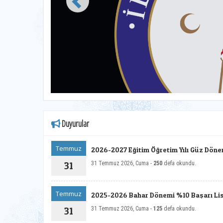
Duyurular
Temmuz
2026-2027 Eğitim Öğretim Yılı Güz Döne
Geçiş İlanı
31
31 Temmuz 2026, Cuma -
250
defa okundu.
Temmuz
2025-2026 Bahar Dönemi %10 Başarı List
31
31 Temmuz 2026, Cuma -
125
defa okundu.