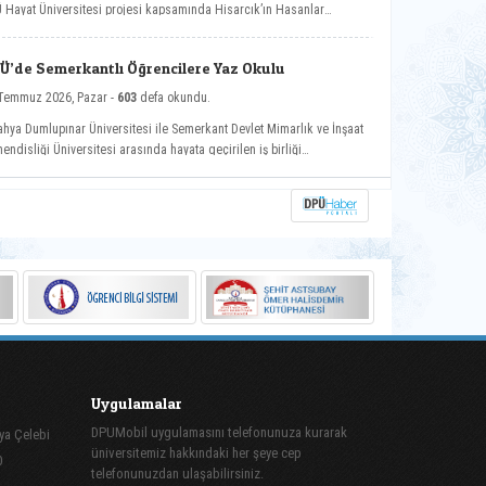
 Hayat Üniversitesi projesi kapsamında Hisarcık’ın Hasanlar
ünde düzenlenen etkinliğe katılarak vatandaşlarla buluştu.
Ü’de Semerkantlı Öğrencilere Yaz Okulu
Temmuz 2026, Pazar -
603
defa okundu.
ahya Dumlupınar Üniversitesi ile Semerkant Devlet Mimarlık ve İnşaat
endisliği Üniversitesi arasında hayata geçirilen iş birliği
samında misafir öğrenciler yaz okulunda ağırlanıyor.
Uygulamalar
DPUMobil uygulamasını telefonunuza kurarak
ya Çelebi
üniversitemiz hakkındaki her şeye cep
0
telefonunuzdan ulaşabilirsiniz.