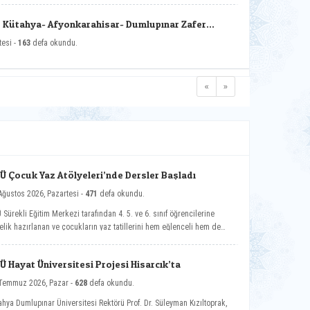
 Kütahya- Afyonkarahisar- Dumlupınar Zafer
u - II
tesi -
163
defa okundu.
«
»
Ü Çocuk Yaz Atölyeleri’nde Dersler Başladı
Ağustos 2026, Pazartesi -
471
defa okundu.
 Sürekli Eğitim Merkezi tarafından 4. 5. ve 6. sınıf öğrencilerine
elik hazırlanan ve çocukların yaz tatillerini hem eğlenceli hem de
elikli gelişim atölyeleriyle değerlendirmelerini amaçlayan DPÜ Çocuk
 Atölyeleri programı, düzenlenen açılış töreniyle eğitimlerine başladı.
Ü Hayat Üniversitesi Projesi Hisarcık’ta
Temmuz 2026, Pazar -
628
defa okundu.
ahya Dumlupınar Üniversitesi Rektörü Prof. Dr. Süleyman Kızıltoprak,