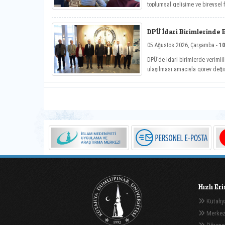
toplumsal gelişime ve bireysel
Hayat Üniversitesi: Eğitici Soh
söyleşiye imza attı.
DPÜ İdari Birimlerinde 
05 Ağustos 2026, Çarşamba -
10
DPÜ’de idari birimlerde verimlil
ulaşılması amacıyla görev deği
Hızlı Er
Kütahya
Merkez