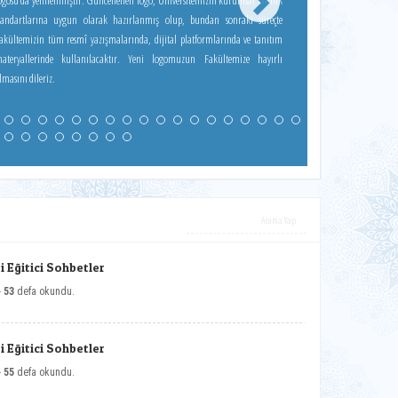
su da yenilenmiştir. Güncellenen logo, Üniversitemizin kurumsal kimlik
tandartlarına uygun olarak hazırlanmış olup, bundan sonraki süreçte
akültemizin tüm resmî yazışmalarında, dijital platformlarında ve tanıtım
teryallerinde kullanılacaktır. Yeni logomuzun Fakültemize hayırlı
lmasını dileriz.
 Eğitici Sohbetler
-
53
defa okundu.
 Eğitici Sohbetler
-
55
defa okundu.