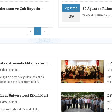
Ağustos
inlerarası ve Çok Boyutlu
30 Ağustos Ruhu:
Rotası Sempozyum
29
29 Ağustos 2026, Cumar
(current)
«
1
»
tesi Arasında Mikro Yeterlilik
DP
5
defa okundu.
03 
irliğinde gerçekleştirilen toplantıda,
DPÜ
ellerine yönelik mikro yeterlilik
yön
nit
Yaz
yat Üniversitesi Etkinlikleri
DP
0
defa okundu.
26 
si Hisarcık Meslek Yüksekokulu,
Küt