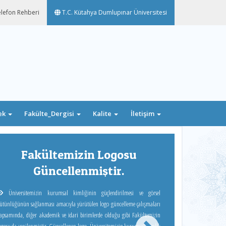
lefon Rehberi
T.C. Kütahya Dumlupınar Üniversitesi
ek
Fakülte_Dergisi
Kalite
İletişim
Next
Fakültemizin Logosu
Güncellenmiştir.
Üniversitemizin kurumsal kimliğinin güçlendirilmesi ve görsel
ütünlüğünün sağlanması amacıyla yürütülen logo güncelleme çalışmaları
apsamında, diğer akademik ve idari birimlerde olduğu gibi Fakültemizin