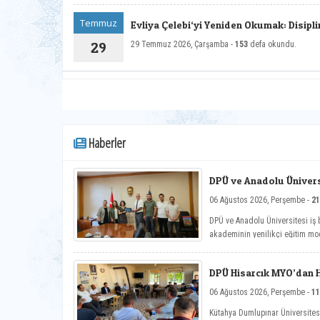
Temmuz
Evliya Çelebi‘yi Yeniden Okumak: Disipl
Yaklaşımlar Sempozyumu Duyurusu
29
29 Temmuz 2026, Çarşamba -
153
defa okundu.
Haberler
DPÜ ve Anadolu Üniversi
Toplantısı
06 Ağustos 2026, Perşembe -
21
DPÜ ve Anadolu Üniversitesi iş b
akademinin yenilikçi eğitim mod
çalışmaları ele alındı.
DPÜ Hisarcık MYO’dan Ha
06 Ağustos 2026, Perşembe -
11
Kütahya Dumlupınar Üniversite