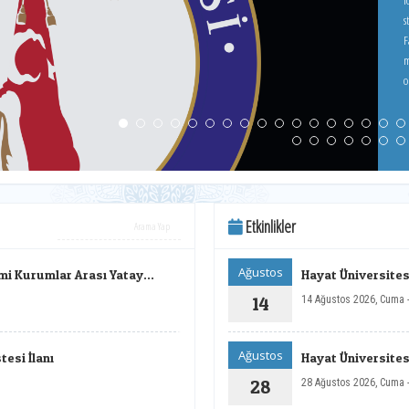
logo
s
F
ma
o
Etkinlikler
Ağustos
mi Kurumlar Arası Yatay
Hayat Üniversitesi
14
14 Ağustos 2026, Cuma 
Ağustos
esi İlanı
Hayat Üniversitesi
28
28 Ağustos 2026, Cuma 