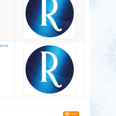
berlik
1.159