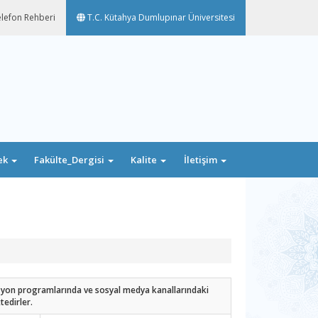
lefon Rehberi
T.C. Kütahya Dumlupınar Üniversitesi
ek
Fakülte_Dergisi
Kalite
İletişim
vizyon programlarında ve sosyal medya kanallarındaki
edirler.