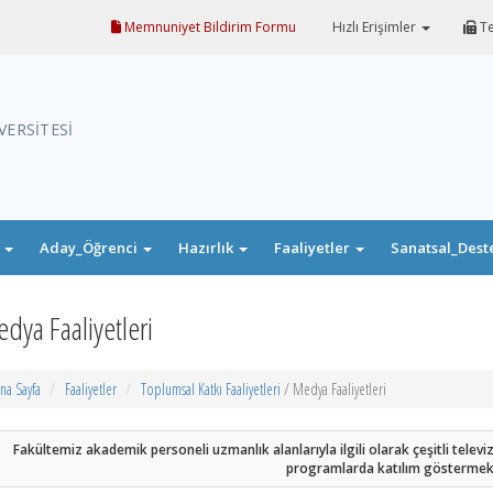
Memnuniyet Bildirim Formu
Hızlı Erişimler
Te
VERSİTESİ
i
Aday_Öğrenci
Hazırlık
Faaliyetler
Sanatsal_Dest
dya Faaliyetleri
na Sayfa
Faaliyetler
Toplumsal Katkı Faaliyetleri
/ Medya Faaliyetleri
Fakültemiz akademik personeli uzmanlık alanlarıyla ilgili olarak çeşitli tele
programlarda katılım göstermekt