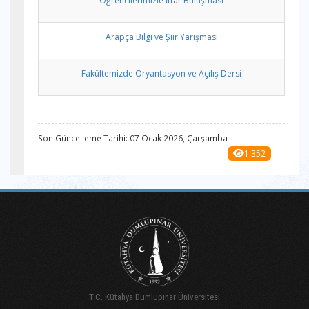
Öğrencilerimizle İftar Buluşması
Arapça Bilgi ve Şiir Yarışması
Fakültemizde Oryantasyon ve Açılış Dersi
Son Güncelleme Tarihi: 07 Ocak 2026, Çarşamba
1.352
T.C. Kütahya Dumlupınar Üniversitesi