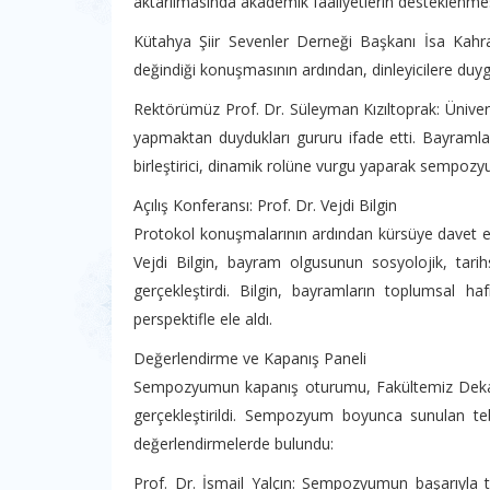
aktarılmasında akademik faaliyetlerin desteklenmes
Kütahya Şiir Sevenler Derneği Başkanı İsa Kahra
değindiği konuşmasının ardından, dinleyicilere duygu
Rektörümüz Prof. Dr. Süleyman Kızıltoprak: Üniversi
yapmaktan duydukları gururu ifade etti. Bayraml
birleştirici, dinamik rolüne vurgu yaparak sempozy
Açılış Konferansı: Prof. Dr. Vejdi Bilgin
Protokol konuşmalarının ardından kürsüye davet edi
Vejdi Bilgin, bayram olgusunun sosyolojik, tarih
gerçekleştirdi. Bilgin, bayramların toplumsal ha
perspektifle ele aldı.
Değerlendirme ve Kapanış Paneli
Sempozyumun kapanış oturumu, Fakültemiz Dekanı 
gerçekleştirildi. Sempozyum boyunca sunulan teb
değerlendirmelerde bulundu:
Prof. Dr. İsmail Yalçın: Sempozyumun başarıyl