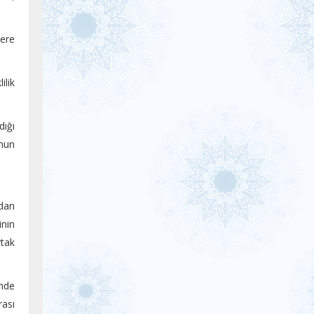
lere
ilik
dığı
onun
dan
inin
rtak
inde
rası