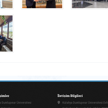
işimler
İletişim Bilgileri
 Dumlupınar Üniversitesi
Kütahya Dumlupınar Üniversitesi Evli