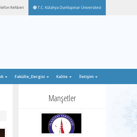
lefon Rehberi
T.C. Kütahya Dumlupınar Üniversitesi
ek
Fakülte_Dergisi
Kalite
İletişim
Manşetler