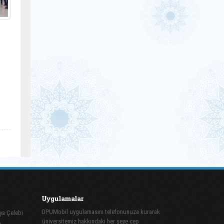
Uygulamalar
DPUMobil uygulamasını telefonunuza kurarak
ya Çelebi
üniversitemiz hakkındaki her şeye cep