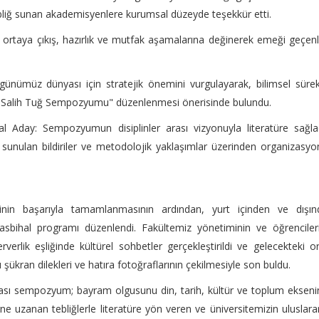
bliğ sunan akademisyenlere kurumsal düzeyde teşekkür etti.
 ortaya çıkış, hazırlık ve mutfak aşamalarına değinerek emeği geçen
nümüz dünyası için stratejik önemini vurgulayarak, bilimsel sürekl
Dr. Salih Tuğ Sempozyumu" düzenlenmesi önerisinde bulundu.
 Aday: Sempozyumun disiplinler arası vizyonuyla literatüre sağla
 sunulan bildiriler ve metodolojik yaklaşımlar üzerinden organizasy
nin başarıyla tamamlanmasının ardından, yurt içinden ve dışın
hasbihal programı düzenlendi. Fakültemiz yönetiminin ve öğrenciler
rverlik eşliğinde kültürel sohbetler gerçekleştirildi ve gelecekteki o
lı şükran dilekleri ve hatıra fotoğraflarının çekilmesiyle son buldu.
ararası sempozyum; bayram olgusunu din, tarih, kültür ve toplum eksen
ne uzanan tebliğlerle literatüre yön veren ve üniversitemizin uluslara