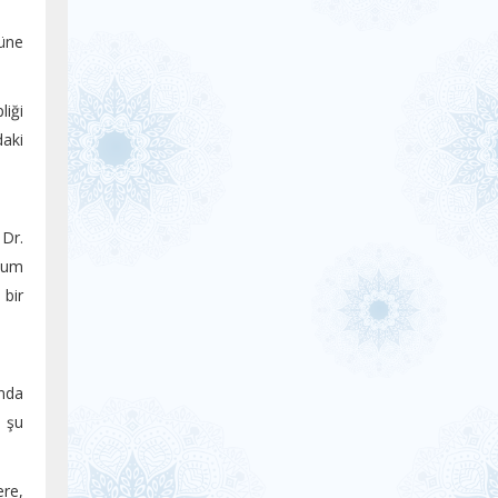
cüne
liği
daki
 Dr.
unum
 bir
'nda
r şu
re,