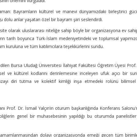
inin önemini vurguladı.
man: Bayramların kültürel ve manevi dünyamızdaki birleştirici gü
 dolu anlar yaşatan özel bir bayram şiiri seslendirdi.
te olarak uluslararası niteliğe sahip böyle bir organizasyona ev sahip
arın tarih boyunca Türk-İslam medeniyetindeki ve toplumsal yapımız
um kuruluna ve tüm katılımcılara teşekkürlerini sundu.
len Bursa Uludağ Üniversitesi İlahiyat Fakültesi Öğretim Üyesi Prof.
sel ve kültürel kodlarını derinlemesine inceleyen ufuk açıcı bir s
fızayı diri tutma ve kolektif kimliği inşa etmedeki rolünü bilimsel
Prof. Dr. İsmail Yalçın’ın oturum başkanlığında Konferans Salonu
liğlerin genel bir muhasebesinin yapıldığı bu oturumda panelistle
a tamamlanmasından dolayı organizasyonda emeği geçen tüm birimle