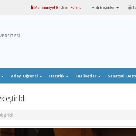
Memnuniyet Bildirim Formu
Hızlı Erişimler
Te
VERSİTESİ
i
Aday_Öğrenci
Hazırlık
Faaliyetler
Sanatsal_Dest
leştirildi
eştirildi