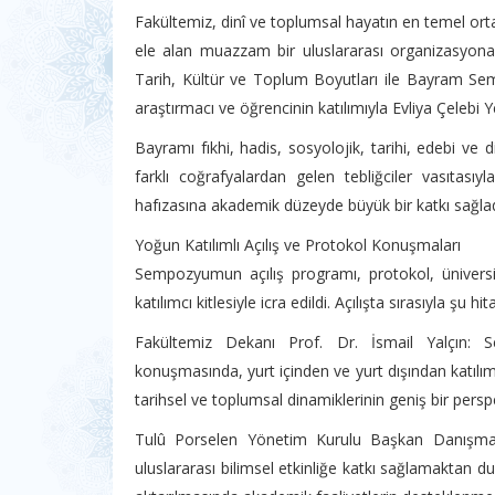
Fakültemiz, dinî ve toplumsal hayatın en temel orta
ele alan muazzam bir uluslararası organizasyona 
Tarih, Kültür ve Toplum Boyutları ile Bayram Sem
araştırmacı ve öğrencinin katılımıyla Evliya Çelebi 
Bayramı fıkhi, hadis, sosyolojik, tarihi, edebi ve
farklı coğrafyalardan gelen tebliğciler vasıtasıy
hafızasına akademik düzeyde büyük bir katkı sağlad
Yoğun Katılımlı Açılış ve Protokol Konuşmaları
Sempozyumun açılış programı, protokol, üniversite
katılımcı kitlesiyle icra edildi. Açılışta sırasıyla şu hit
Fakültemiz Dekanı Prof. Dr. İsmail Yalçın:
konuşmasında, yurt içinden ve yurt dışından katılı
tarihsel ve toplumsal dinamiklerinin geniş bir perspek
Tulû Porselen Yönetim Kurulu Başkan Danışman
uluslararası bilimsel etkinliğe katkı sağlamaktan du