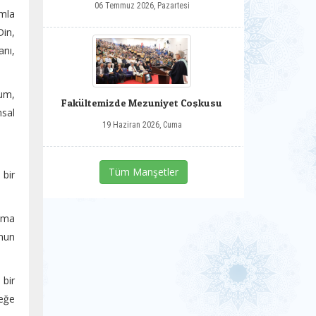
06 Temmuz 2026, Pazartesi
ımla
Din,
anı,
yum,
Fakültemizde Mezuniyet Coşkusu
msal
19 Haziran 2026, Cuma
Tüm Manşetler
 bir
ama
unun
bir
ceğe