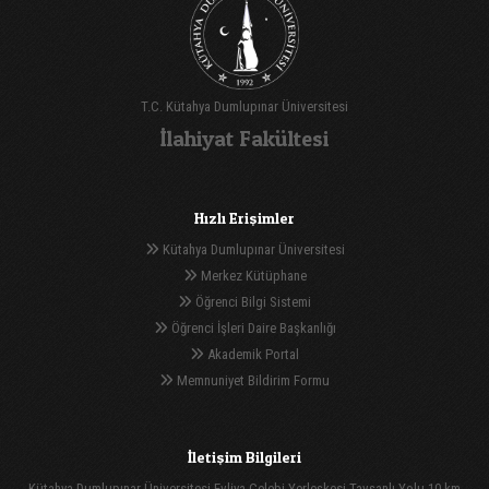
T.C. Kütahya Dumlupınar Üniversitesi
İlahiyat Fakültesi
Hızlı Erişimler
Kütahya Dumlupınar Üniversitesi
Merkez Kütüphane
Öğrenci Bilgi Sistemi
Öğrenci İşleri Daire Başkanlığı
Akademik Portal
Memnuniyet Bildirim Formu
İletişim Bilgileri
Kütahya Dumlupınar Üniversitesi Evliya Çelebi Yerleşkesi Tavşanlı Yolu 10.km