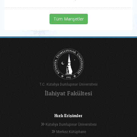
Tüm Manşetler
T.C. Kütahya Dumlupınar Üniversitesi
İlahiyat Fakültesi
Hızlı Erişimler
Kütahya Dumlupınar Üniversitesi
Merkez Kütüphane