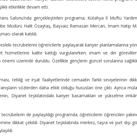
ıklı etkinlikle devam etti.
erans Salonu’nda gerçekleştirilen programa; Kütahya İl Müftü Yardım
 Şube Müdürü Halit Özaytaş, Başvaiz Ramazan Mercan, İmam Hatip M.
acı olarak katıldı.
leki tecrübelerini öğrencilerle paylaşarak kariyer planlamalarına yön
t hizmetlerine kalite kattığı vurgulanırken; imam ve din görevliler
nemi üzerinde duruldu. Özellikle gençlerin güncel sorularına sağlıkl
ası, tebliğ ve irşat faaliyetlerinde cemaatin farklı seviyelerinin dik
ranışların sözlerden daha etkili olduğu hususları öne çıktı. Ayrıca mül
enin, Diyanet teşkilatındaki kariyer basamakları ve yükselme imkân
ir tecrübelerin de paylaşıldığı programda; öğreticilerin öğrencileri yakı
emine dikkat çekildi. Diyanet teşkilatında merkez, taşra ve yurt dışı g
aşıldı.