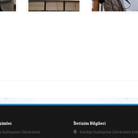
işimler
İletişim Bilgileri
 Dumlupınar Üniversitesi
Kütahya Dumlupınar Üniversitesi Evli