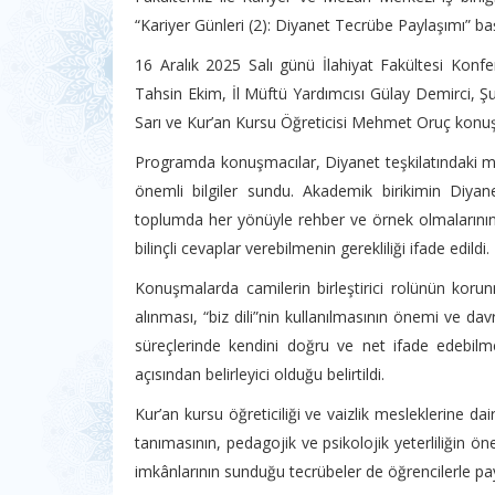
“Kariyer Günleri (2): Diyanet Tecrübe Paylaşımı” başl
16 Aralık 2025 Salı günü İlahiyat Fakültesi Konf
Tahsin Ekim, İl Müftü Yardımcısı Gülay Demirci,
Sarı ve Kur’an Kursu Öğreticisi Mehmet Oruç konuşm
Programda konuşmacılar, Diyanet teşkilatındaki mes
önemli bilgiler sundu. Akademik birikimin Diyane
toplumda her yönüyle rehber ve örnek olmalarının ö
bilinçli cevaplar verebilmenin gerekliliği ifade edildi.
Konuşmalarda camilerin birleştirici rolünün korunm
alınması, “biz dili”nin kullanılmasının önemi ve dav
süreçlerinde kendini doğru ve net ifade edebilm
açısından belirleyici olduğu belirtildi.
Kur’an kursu öğreticiliği ve vaizlik mesleklerine da
tanımasının, pedagojik ve psikolojik yeterliliğin ön
imkânlarının sunduğu tecrübeler de öğrencilerle payl