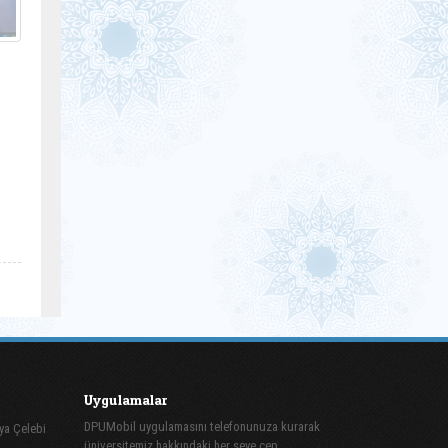
Uygulamalar
DPUMobil uygulamasını telefonunuza kurarak
ya Çelebi
üniversitemiz hakkındaki her şeye cep