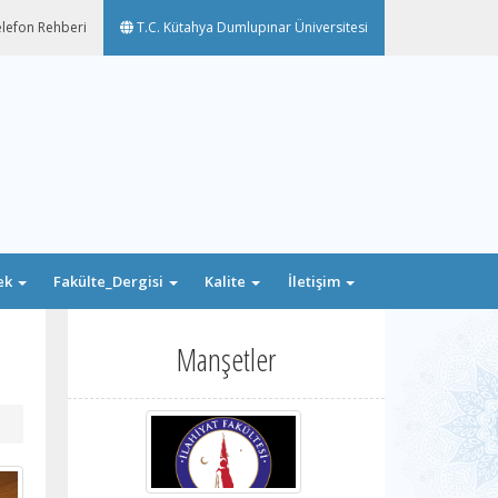
lefon Rehberi
T.C. Kütahya Dumlupınar Üniversitesi
ek
Fakülte_Dergisi
Kalite
İletişim
Manşetler