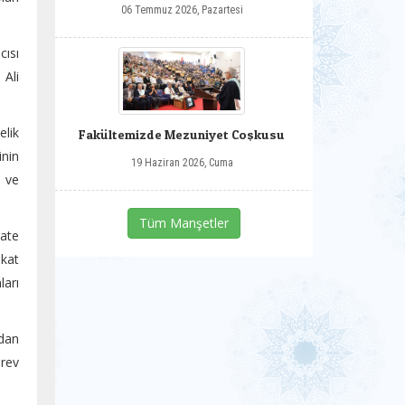
06 Temmuz 2026, Pazartesi
cısı
 Ali
elik
Fakültemizde Mezuniyet Coşkusu
inin
19 Haziran 2026, Cuma
ı ve
Tüm Manşetler
kate
akat
ları
ndan
örev