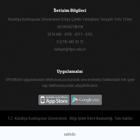
İletişim Bilgileri
Kütahya Dumlupınar Üniversitesi Evliya Çelebi Yerleşkesi Tavşanlı Yolu 10.km
43100 KÜTAHYA
0274 443 - 4702 - 4717 - 4722
0 (274) 443 03 72
ilahiyat@dpu.edu.tr
Uygulamalar
DPUMobil uygulamasını telefonunuza kurarak üniversitemiz hakkındaki her şeye
cep telefonunuzdan ulaşabilirsiniz.
T.C. Kütahya Dumlupınar Üniversitesi - Bilgi İşlem Daire Başkanlığı, Tüm hakları
saklıdır.