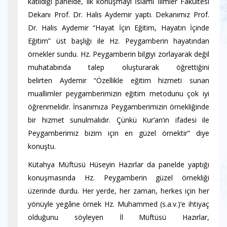
katıldığı panelde, ilk konuşmayı İslami İlimler Fakültesi
Dekanı Prof. Dr. Halis Aydemir yaptı. Dekanımız Prof.
Dr. Halis Aydemir “Hayat İçin Eğitim, Hayatın İçinde
Eğitim” üst başlığı ile Hz. Peygamberin hayatından
örnekler sundu. Hz. Peygamberin bilgiyi zorlayarak değil
muhatabında talep oluşturarak öğrettiğini
belirten Aydemir “Özellikle eğitim hizmeti sunan
muallimler peygamberimizin eğitim metodunu çok iyi
öğrenmelidir. İnsanımıza Peygamberimizin örnekliğinde
bir hizmet sunulmalıdır. Çünkü Kur’an’ın ifadesi ile
Peygamberimiz bizim için en güzel örnektir” diye
konuştu.
Kütahya Müftüsü Hüseyin Hazırlar da panelde yaptığı
konuşmasında Hz. Peygamberin güzel örnekliği
üzerinde durdu. Her yerde, her zaman, herkes için her
yönüyle yegâne örnek Hz. Muhammed (s.a.v.)’e ihtiyaç
olduğunu söyleyen İl Müftüsü Hazırlar,