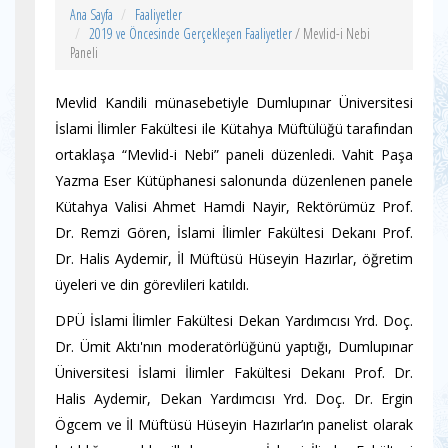
Ana Sayfa
Faaliyetler
2019 ve Öncesinde Gerçekleşen Faaliyetler
/ Mevlid-i Nebi
Paneli
Mevlid Kandili münasebetiyle Dumlupınar Üniversitesi
İslami İlimler Fakültesi ile Kütahya Müftülüğü tarafından
ortaklaşa “Mevlid-i Nebi” paneli düzenledi. Vahit Paşa
Yazma Eser Kütüphanesi salonunda düzenlenen panele
Kütahya Valisi Ahmet Hamdi Nayir, Rektörümüz Prof.
Dr. Remzi Gören, İslami İlimler Fakültesi Dekanı Prof.
Dr. Halis Aydemir, İl Müftüsü Hüseyin Hazırlar, öğretim
üyeleri ve din görevlileri katıldı.
DPÜ İslami İlimler Fakültesi Dekan Yardımcısı Yrd. Doç.
Dr. Ümit Aktı'nın moderatörlüğünü yaptığı, Dumlupınar
Üniversitesi İslami İlimler Fakültesi Dekanı Prof. Dr.
Halis Aydemir, Dekan Yardımcısı Yrd. Doç. Dr. Ergin
Ögcem ve İl Müftüsü Hüseyin Hazırlar’ın panelist olarak