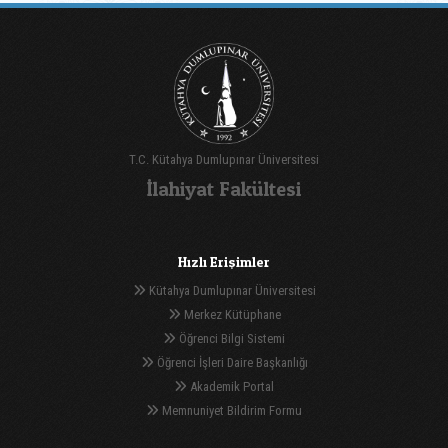
T.C. Kütahya Dumlupınar Üniversitesi
İlahiyat Fakültesi
Hızlı Erişimler
Kütahya Dumlupınar Üniversitesi
Merkez Kütüphane
Öğrenci Bilgi Sistemi
Öğrenci İşleri Daire Başkanlığı
Akademik Portal
Memnuniyet Bildirim Formu