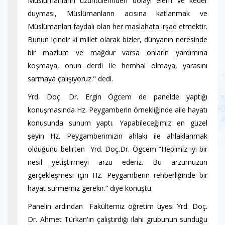
Müslümanların üzüntülerinden dolayı elem ve keder
duyması, Müslümanların acısına katlanmak ve
Müslümanları faydalı olan her maslahata irşad etmektir.
Bunun içindir ki millet olarak bizler, dünyanın neresinde
bir mazlum ve mağdur varsa onların yardımına
koşmaya, onun derdi ile hemhal olmaya, yarasını
sarmaya çalışıyoruz." dedi.
Yrd. Doç. Dr. Ergin Ögcem de panelde yaptığı
konuşmasında Hz. Peygamberin örnekliğinde aile hayatı
konusunda sunum yaptı. Yapabileceğimiz en güzel
şeyin Hz. Peygamberimizin ahlakı ile ahlaklanmak
olduğunu belirten Yrd. Doç.Dr. Ögcem ”Hepimiz iyi bir
nesil yetiştirmeyi arzu ederiz. Bu arzumuzun
gerçekleşmesi için Hz. Peygamberin rehberliğinde bir
hayat sürmemiz gerekir.” diye konuştu.
Panelin ardından Fakültemiz öğretim üyesi Yrd. Doç.
Dr. Ahmet Türkan'ın çalıştırdığı ilahi grubunun sunduğu