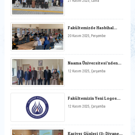
21 Kasım 2025, Cuma
Fakültemize Ziyaret
Fakültemizde Hasbihal
Toplantısı Gerçekleştirildi
20 Kasım 2025, Perşembe
Naama Üniversitesi’nden
Fakültemize Ziyaret
12 Kasım 2025, Çarşamba
Fakültemizin Yeni Logosu
Onaylanmıştr
12 Kasım 2025, Çarşamba
Kariyer Günleri (1): Diyanet