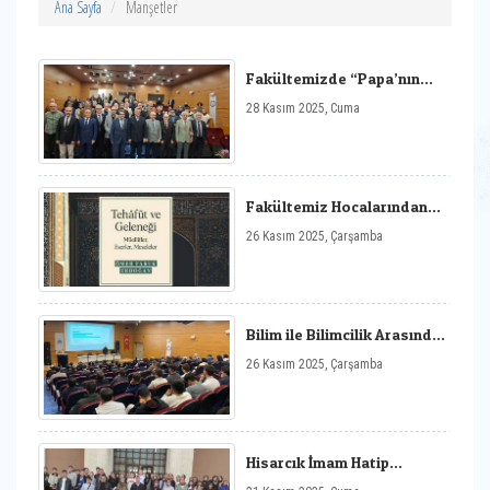
Ana Sayfa
Manşetler
Fakültemizde “Papa’nın
Türkiye Ziyareti ve
28 Kasım 2025, Cuma
Düşündürdükleri”
Konferansı Gerçekleştirildi
Fakültemiz Hocalarından
Prof. Dr. Ömer Faruk
26 Kasım 2025, Çarşamba
Erdoğan‘ın “Tehâfüt ve
Geleneği: Müellifler,
Eserler, Meseleler” Eseri
2024 Yılı En İyi Telif Eser
Ödülü’ne Layık
Görülmüştür
Bilim ile Bilimcilik Arasında
Evrim ve İslam Düşüncesi
26 Kasım 2025, Çarşamba
Konferansı Gerçekleşti
Hisarcık İmam Hatip
Ortaokulundan