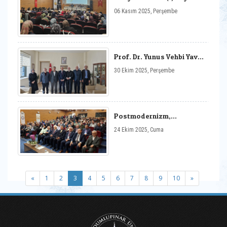
Tecrübe Paylaşımı
06 Kasım 2025, Perşembe
Programı Gerçekleşti
Prof. Dr. Yunus Vehbi Yavuz
ve Kurav Heyeti
30 Ekim 2025, Perşembe
Fakültemizi Ziyaret Etti
Postmodernizm,
Toplumsal Değişim ve Din
24 Ekim 2025, Cuma
Sempozyumu
(current)
«
1
2
3
4
5
6
7
8
9
10
»