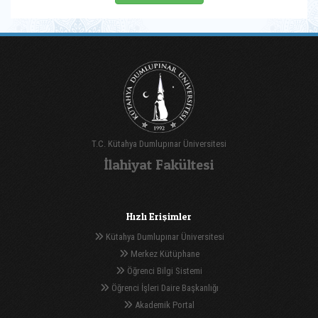
T.C. Kütahya Dumlupınar Üniversitesi
İlahiyat Fakültesi
Hızlı Erişimler
Kütahya Dumlupınar Üniversitesi
Merkez Kütüphane
Öğrenci Bilgi Sistemi
Öğrenci İşleri Daire Başkanlığı
Akademik Portal