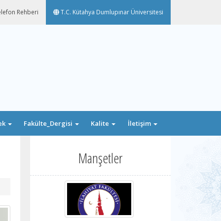
lefon Rehberi
T.C. Kütahya Dumlupınar Üniversitesi
ek
Fakülte_Dergisi
Kalite
İletişim
Manşetler