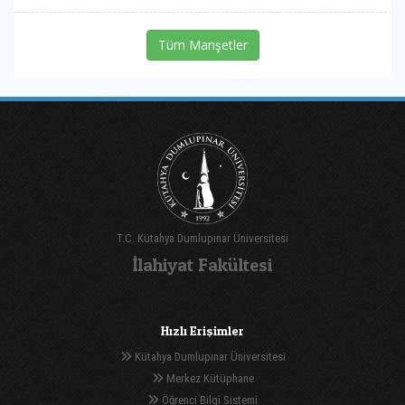
Tüm Manşetler
T.C. Kütahya Dumlupınar Üniversitesi
İlahiyat Fakültesi
Hızlı Erişimler
Kütahya Dumlupınar Üniversitesi
Merkez Kütüphane
Öğrenci Bilgi Sistemi