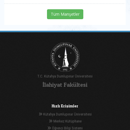
Tüm Manşetler
T.C. Kütahya Dumlupınar Üniversitesi
İlahiyat Fakültesi
Hızlı Erişimler
Kütahya Dumlupınar Üniversitesi
Merkez Kütüphane
Öğrenci Bilgi Sistemi