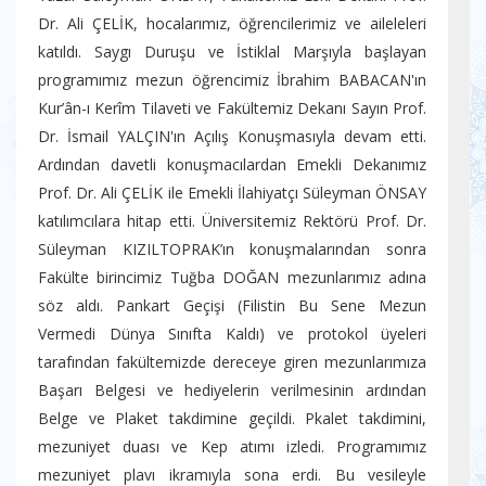
Dr. Ali ÇELİK, hocalarımız, öğrencilerimiz ve aileleleri
katıldı. Saygı Duruşu ve İstiklal Marşıyla başlayan
programımız mezun öğrencimiz İbrahim BABACAN'ın
Kur’ân-ı Kerîm Tilaveti ve Fakültemiz Dekanı Sayın Prof.
Dr. İsmail YALÇIN'ın Açılış Konuşmasıyla devam etti.
Ardından davetli konuşmacılardan Emekli Dekanımız
Prof. Dr. Ali ÇELİK ile Emekli İlahiyatçı Süleyman ÖNSAY
katılımcılara hitap etti. Üniversitemiz Rektörü Prof. Dr.
Süleyman KIZILTOPRAK’ın konuşmalarından sonra
Fakülte birincimiz Tuğba DOĞAN mezunlarımız adına
söz aldı. Pankart Geçişi (Filistin Bu Sene Mezun
Vermedi Dünya Sınıfta Kaldı) ve protokol üyeleri
tarafından fakültemizde dereceye giren mezunlarımıza
Başarı Belgesi ve hediyelerin verilmesinin ardından
Belge ve Plaket takdimine geçildi. Pkalet takdimini,
mezuniyet duası ve Kep atımı izledi. Programımız
mezuniyet plavı ikramıyla sona erdi. Bu vesileyle