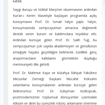
katıldı.
Saygı duruşu ve İstiklal Marşı’nın okunmasının ardından
Kur’an-ı Kerim tilavetiyle başlayan programda açılış
konuşmasını Prof. Dr. İsmail Yalçın yaptı. Yalçın,
konuşmasında sempozyumun amacına değinerek
destek veren kurum ve katılımcılara teşekkür etti.
Ardından kürsüye gelen Prof. Dr. Salih Tuğ, bu
sempozyumun çok sayıda akademisyen ve gönüllünün
emeğiyle hayata geçirildiğini belirterek özellikle genç
araştırmacıların katkılarını görmekten duyduğu
memnuniyeti dile getirdi.
Prof. Dr. Mahmut Kaya ve Kütahya İlahiyat Fakültesi
Mezunlar Derneği Başkanı Mücahit Köksal’ın
selamlama konuşmalarının ardından kürsüye gelen
Rektörümüz Prof. Dr. Süleyman Kızıltoprak,
postmodernizmin toplumsal dönüşümler üzerindeki
etkisini ve dinin bu süreçteki rolünü anlamanın önemine