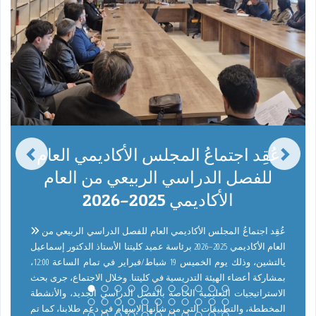
عُقِد اجتماعُ المجلس الأكاديمي العام
للفصل الدراسي الربيعي من العام
الأكاديمي 2025–2026
عُقِد اجتماعُ المجلس الأكاديمي العام للفصل الدراسي الربيعي من
العام الأكاديمي 2025–2026 برئاسة عميد كليتنا الأستاذ الدكتور إسماعيل
يالتشين، وذلك يوم الخميس 19 شباط/فبراير في تمام الساعة 12:00،
بمشاركة أعضاء الهيئة التدريسية في كليتنا. وخلال الاجتماع، جرى بحث
الاستراتيجيات التعليمية الخاصة بالفصل الدراسي الجديد، والأنشطة
المخططة، والتطبيقات التي من شأنها الإسهام في دعم طلابنا، كما تم