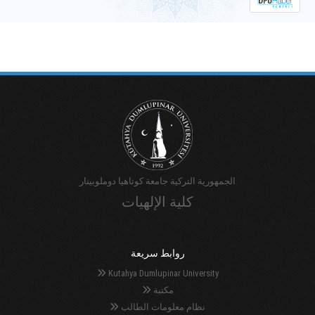
لِلدَّوْرَةِ الْأُولَى لِعَامِ 2024.
الجمهورية التركية جامعة كوتاهيا دوملوبينار
كلية الإلهيات
روابط سريعة
Kutahya Dumlupinar University
مكتبة
نظام معلومات الطالب