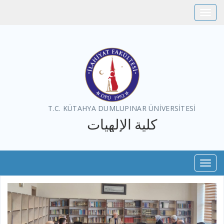
Toggle
T.C. KÜTAHYA DUMLUPINAR ÜNİVERSİTESİ
كلية الإلهيات
Toggl
Previous
Next