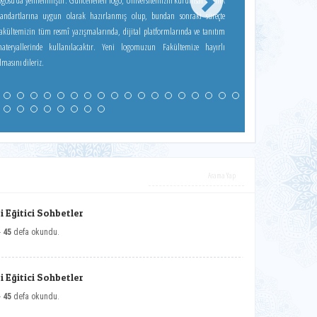
su da yenilenmiştir. Güncellenen logo, Üniversitemizin kurumsal kimlik
tandartlarına uygun olarak hazırlanmış olup, bundan sonraki süreçte
akültemizin tüm resmî yazışmalarında, dijital platformlarında ve tanıtım
teryallerinde kullanılacaktır. Yeni logomuzun Fakültemize hayırlı
lmasını dileriz.
 Eğitici Sohbetler
-
45
defa okundu.
 Eğitici Sohbetler
-
45
defa okundu.