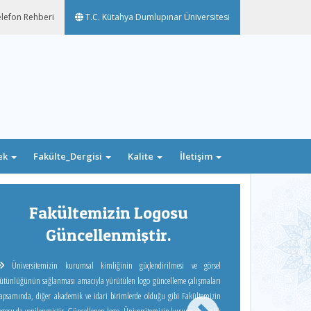
lefon Rehberi
T.C. Kütahya Dumlupınar Üniversitesi
ek
Fakülte_Dergisi
Kalite
İletişim
Next
Fakültemizin Logosu
Güncellenmiştir.
Üniversitemizin kurumsal kimliğinin güçlendirilmesi ve görsel
ütünlüğünün sağlanması amacıyla yürütülen logo güncelleme çalışmaları
apsamında, diğer akademik ve idari birimlerde olduğu gibi Fakültemizin