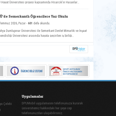
 Hayat Üniversitesi projesi kapsamında Hisarcık’ın Hasanlar
ünde düzenlenen etkinliğe katılarak vatandaşlarla buluştu.
Ü’de Semerkantlı Öğrencilere Yaz Okulu
Temmuz 2026, Pazar -
601
defa okundu.
ahya Dumlupınar Üniversitesi ile Semerkant Devlet Mimarlık ve İnşaat
endisliği Üniversitesi arasında hayata geçirilen iş birliği
samında misafir öğrenciler yaz okulunda ağırlanıyor.
Uygulamalar
DPUMobil uygulamasını telefonunuza kurarak
ya Çelebi
üniversitemiz hakkındaki her şeye cep
0
telefonunuzdan ulaşabilirsiniz.