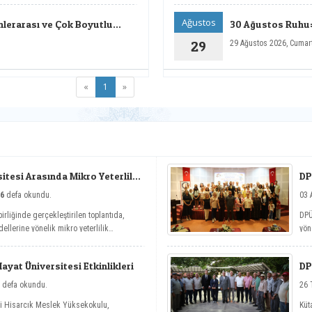
Ağustos
inlerarası ve Çok Boyutlu
30 Ağustos Ruhu:
Rotası Sempozyum
29
29 Ağustos 2026, Cumar
(current)
«
1
»
tesi Arasında Mikro Yeterlilik
DP
6
defa okundu.
03 
irliğinde gerçekleştirilen toplantıda,
DPÜ
ellerine yönelik mikro yeterlilik
yön
nit
Yaz
yat Üniversitesi Etkinlikleri
DP
defa okundu.
26 
si Hisarcık Meslek Yüksekokulu,
Küt