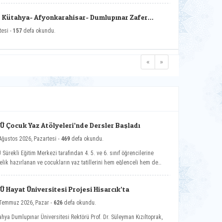
 Kütahya- Afyonkarahisar- Dumlupınar Zafer
u - II
tesi -
157
defa okundu.
«
»
Ü Çocuk Yaz Atölyeleri’nde Dersler Başladı
Ağustos 2026, Pazartesi -
469
defa okundu.
 Sürekli Eğitim Merkezi tarafından 4. 5. ve 6. sınıf öğrencilerine
elik hazırlanan ve çocukların yaz tatillerini hem eğlenceli hem de
elikli gelişim atölyeleriyle değerlendirmelerini amaçlayan DPÜ Çocuk
 Atölyeleri programı, düzenlenen açılış töreniyle eğitimlerine başladı.
Ü Hayat Üniversitesi Projesi Hisarcık’ta
Temmuz 2026, Pazar -
626
defa okundu.
ahya Dumlupınar Üniversitesi Rektörü Prof. Dr. Süleyman Kızıltoprak,