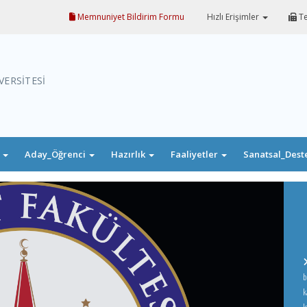
Memnuniyet Bildirim Formu
Hızlı Erişimler
Te
VERSİTESİ
i
Aday_Öğrenci
Hazırlık
Faaliyetler
Sanatsal_Dest
b
k