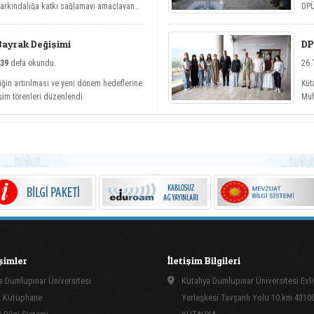
 farkındalığa katkı sağlamayı amaçlayan
DPÜ
betler etkinlik serisi kapsamında üç önemli
köy
Bayrak Değişimi
DP
39
defa okundu.
26 
iğin artırılması ve yeni dönem hedeflerine
Küt
şim törenleri düzenlendi.
Müh
kap
işimler
İletişim Bilgileri
 Dumlupınar Üniversitesi
Kütahya Dumlupınar Üniversitesi Evli
 Kütüphane
Yerleşkesi Tavşanlı Yolu 10.km 4310