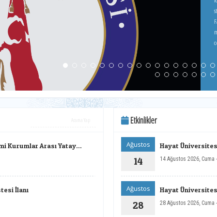
logo
s
F
ma
o
Etkinlikler
Ağustos
mi Kurumlar Arası Yatay
Hayat Üniversitesi
14
14 Ağustos 2026, Cuma 
Ağustos
esi İlanı
Hayat Üniversitesi
28
28 Ağustos 2026, Cuma 