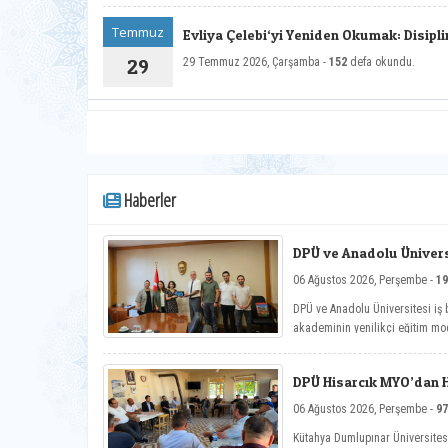
Temmuz
Evliya Çelebi‘yi Yeniden Okumak: Disipl
Yaklaşımlar Sempozyumu Duyurusu
29
29 Temmuz 2026, Çarşamba -
152
defa okundu.
Haberler
DPÜ ve Anadolu Üniversi
Toplantısı
06 Ağustos 2026, Perşembe -
19
DPÜ ve Anadolu Üniversitesi iş b
akademinin yenilikçi eğitim mod
çalışmaları ele alındı.
DPÜ Hisarcık MYO’dan Ha
06 Ağustos 2026, Perşembe -
97
Kütahya Dumlupınar Üniversite