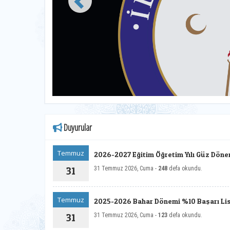
Duyurular
Temmuz
2026-2027 Eğitim Öğretim Yılı Güz Döne
Geçiş İlanı
31
31 Temmuz 2026, Cuma -
248
defa okundu.
Temmuz
2025-2026 Bahar Dönemi %10 Başarı List
31
31 Temmuz 2026, Cuma -
123
defa okundu.