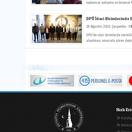
toplumsal gelişime ve bireysel
Hayat Üniversitesi: Eğitici Soh
söyleşiye imza attı.
DPÜ İdari Birimlerinde 
05 Ağustos 2026, Çarşamba -
10
DPÜ’de idari birimlerde verimlil
ulaşılması amacıyla görev deği
Hızlı Er
Kütahya
Merkez